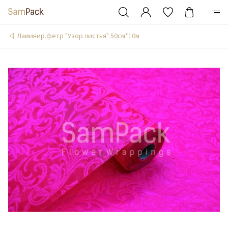
Ламинир.фетр "Узор листья" 50см*10м