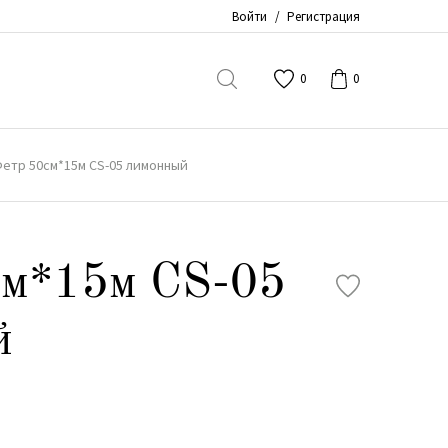
Войти
/
Регистрация
0
0
етр 50см*15м CS-05 лимонный
см*15м CS-05
й