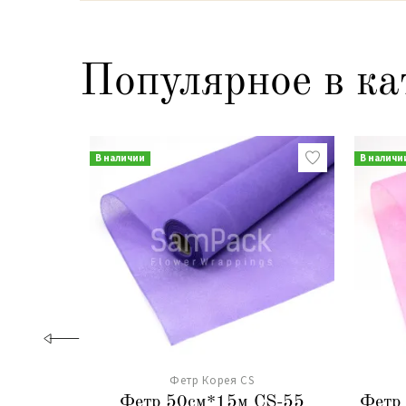
Популярное в ка
В наличии
В наличи
Фетр Корея CS
Фетр 50см*15м CS-55
Фетр