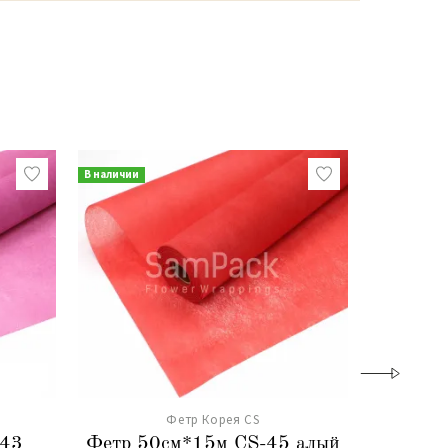
В наличии
В наличии
Фетр Корея CS
-43
Фетр 50см*15м CS-45 алый
Фетр