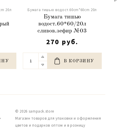
cm 20л
Бумага тишью водост.60cm*60cm 20л
Бумага т
Бумага тишью
ерый
водост.60*60/20л
водост
сливов.зефир №03
270 руб.
ИНУ
В КОРЗИНУ
© 2026 sampack.store
,
Магазин товаров для упаковки и оформления
цветов и подарков оптом и в розницу