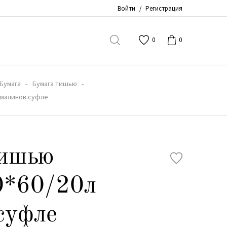
Войти
/
Регистрация
0
0
Бумага
Бумага тишью
 малинов.суфле
тишью
0*60/20л
суфле