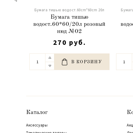
Бумага тишью водост.60cm*60cm 20л
Бумаг
Бумага тишью
водост.60*60/20л розовый
водо
нюд №02
270 руб.
В КОРЗИНУ
Каталог
К
Аксессуары
Акц
Тематические товары
До