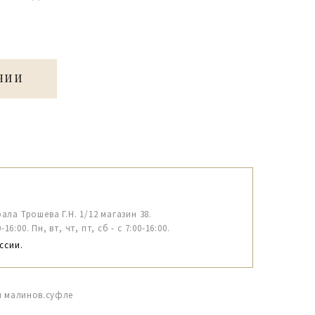
ЧИИ
рала Трошева Г.Н. 1/12 магазин 38.
6:00. Пн, вт, чт, пт, сб - с 7:00-16:00.
ссии.
л малинов.суфле