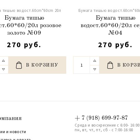
а тишью водост.60cm*60cm 20л
Бумага тишью водост.60cm*60
Бумага тишью
Бумага тишью
ст.60*60/20л розовое
водост.60*60/20л с
золото №09
№04
270 руб.
270 руб.
В КОРЗИНУ
В КОРЗ
омпания
+ 7 (918) 699-97-87
Среда и воскресение с 6:00- 16:00
пн, вт, чт, пт, сб - с 7:00-16:00
ии и новости
ставка и оплата