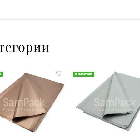
тегории
и
В наличии