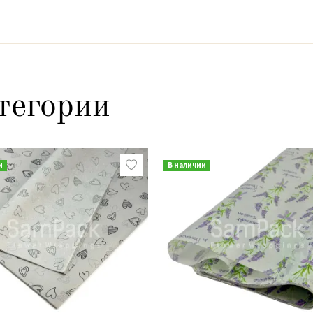
тегории
и
В наличии