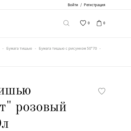
Войти
/
Регистрация
0
0
Бумага тишью
Бумага тишью с рисунком 50*70
тишью
т" розовый
0л