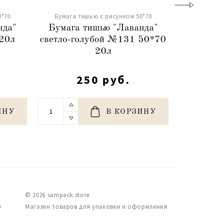
0*70
Бумага тишью с рисунком 50*70
Бумага
нда"
Бумага тишью "Лаванда"
Бумаг
20л
светло-голубой №131 50*70
сирене
20л
250 руб.
ИНУ
В КОРЗИНУ
© 2026 sampack.store
,
Магазин товаров для упаковки и оформления