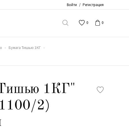
Войти
/
Регистрация
0
0
ю
Бумага Тишью 1КГ
"Тишью 1КГ"
1100/2)
м