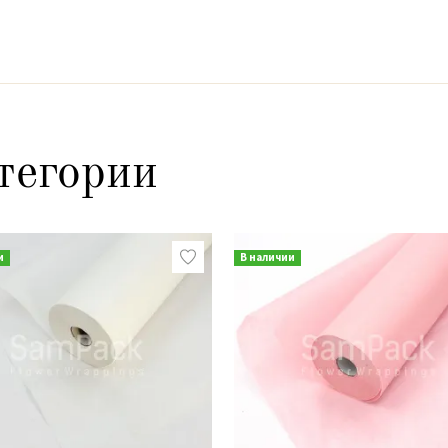
тегории
и
В наличии