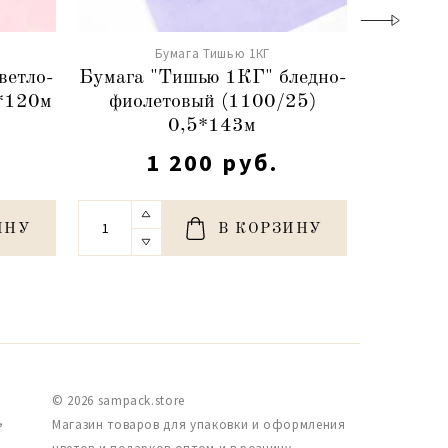
Бумага Тишью 1КГ
ветло-
Бумага "Тишью 1КГ" бледно-
Бум
*120м
фиолетовый (1100/25)
сире
0,5*143м
1 200 руб.
ИНУ
В КОРЗИНУ
© 2026 sampack.store
,
Магазин товаров для упаковки и оформления