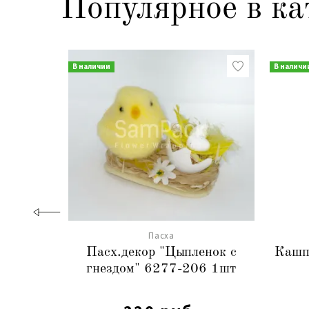
Популярное в ка
В наличии
В наличи
Пасха
Пасх.декор "Цыпленок с
Кашп
гнездом" 6277-206 1шт