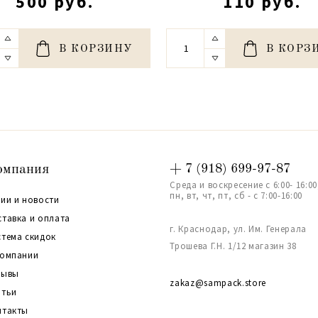
500 руб.
110 руб.
В КОРЗИНУ
В КОРЗ
омпания
+ 7 (918) 699-97-87
Среда и воскресение с 6:00- 16:00
пн, вт, чт, пт, сб - с 7:00-16:00
ии и новости
ставка и оплата
г. Краснодар, ул. Им. Генерала
стема скидок
Трошева Г.Н. 1/12 магазин 38
компании
зывы
zakaz@sampack.store
атьи
нтакты