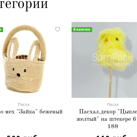
тегории
и
В наличии
Пасха
Пасха
о мех "Зайка" бежевый
Пасхал.декор "Цыпл
желтый" на штекере 
188