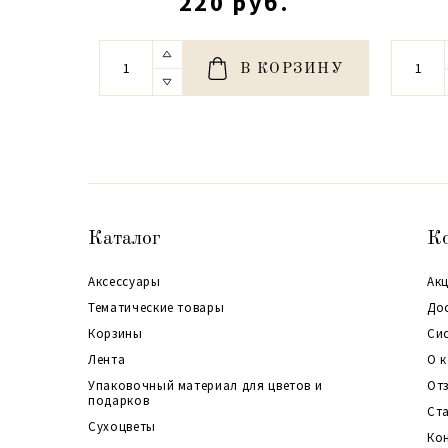
220 руб.
В КОРЗИНУ
Каталог
К
Аксессуары
Акц
Тематические товары
До
Корзины
Си
Лента
О 
Упаковочный материал для цветов и
От
подарков
Ст
Сухоцветы
Ко