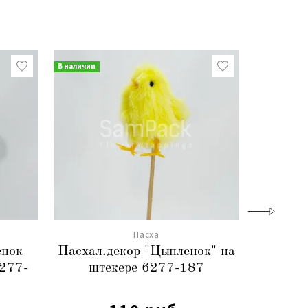
В наличии
В наличии
Пасха
енок
Пасхал.декор "Цыпленок" на
Пасхал
6277-
штекере 6277-187
шт