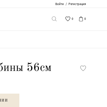
Войти
/
Регистрация
0
0
бины 56см
ЧИИ