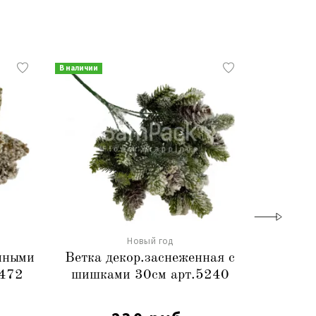
В наличии
В наличии
Новый год
енными
Ветка декор.заснеженная с
Лента
4472
шишками 30см арт.5240
2,5cm