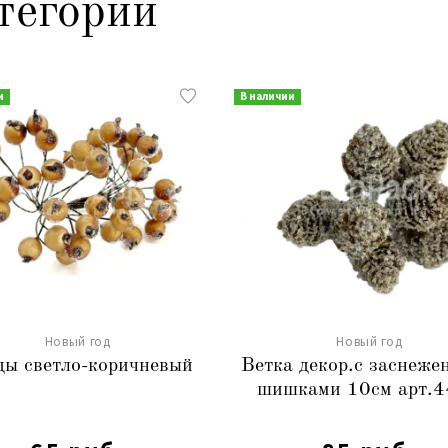
тегории
и
В наличии
Новый год
Новый год
ды светло-коричневый
Ветка декор.с заснеж
шишками 10см арт.