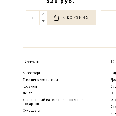
520 руб.
В КОРЗИНУ
Каталог
К
Аксессуары
Акц
Тематические товары
До
Корзины
Си
Лента
О 
Упаковочный материал для цветов и
От
подарков
Ст
Сухоцветы
Ко