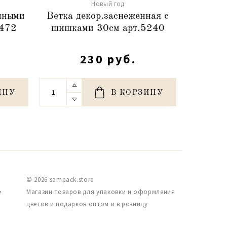
Новый год
енными
Ветка декор.заснеженная с
Лента
4472
шишками 30см арт.5240
2,5cm
230 руб.
ИНУ
В КОРЗИНУ
© 2026 sampack.store
,
Магазин товаров для упаковки и оформления
цветов и подарков оптом и в розницу