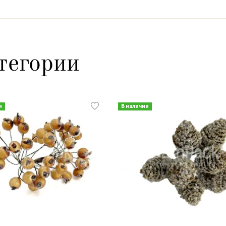
тегории
и
В наличии