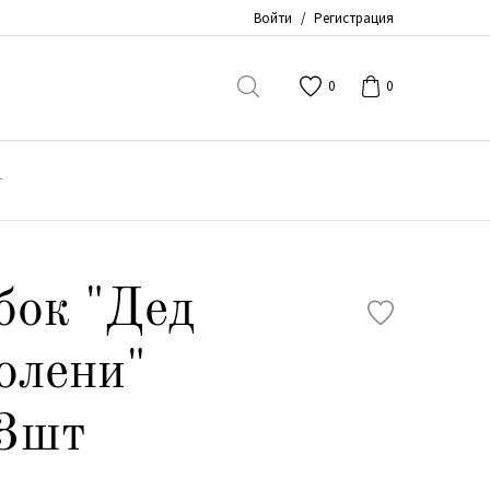
Войти
/
Регистрация
0
0
т
бок "Дед
олени"
 3шт