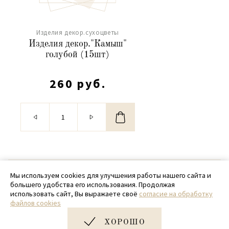
Изделия декор.сухоцветы
Изделия декор."Камыш"
голубой (15шт)
260 руб.
© 2020 - 2026 SamPack
Мы используем cookies для улучшения работы нашего сайта и
большего удобства его использования. Продолжая
+ 7 (918) 699-97-87
использовать сайт, Вы выражаете своё
согласие на обработку
файлов cookies
zakaz@sampack.store
ХОРОШО
Дизайн и разработка сайта
Very Good