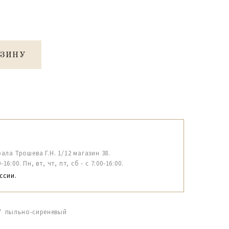
РЗИНУ
рала Трошева Г.Н. 1/12 магазин 38.
6:00. Пн, вт, чт, пт, сб - с 7:00-16:00.
ссии.
с" пыльно-сиреневый