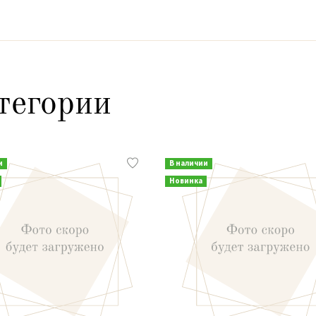
тегории
и
В наличии
Новинка