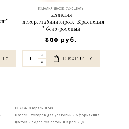
Изделия декор.сухоцветы
ы
Изд
Изделия
ыш"
Сухоцве
декор.стабилизиров."Краспедия
)
80-10
" бело-розовый
800 руб.
ИНУ
В КОРЗИНУ
© 2026 sampack.store
,
Магазин товаров для упаковки и оформления
цветов и подарков оптом и в розницу