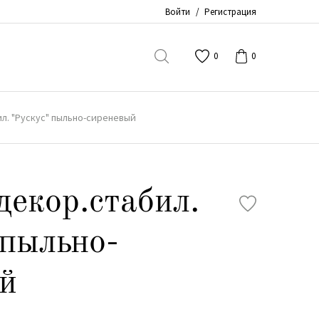
Войти
/
Регистрация
0
0
л. "Рускус" пыльно-сиреневый
декор.стабил.
 пыльно-
й