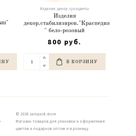
Изделия декор.сухоцветы
ы
Изд
Изделия
ыш"
Сухоцве
декор.стабилизиров."Краспедия
)
80-10
" бело-розовый
800 руб.
ИНУ
В КОРЗИНУ
© 2026 sampack.store
,
Магазин товаров для упаковки и оформления
цветов и подарков оптом и в розницу