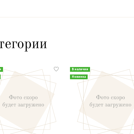
тегории
и
В наличии
Новинка