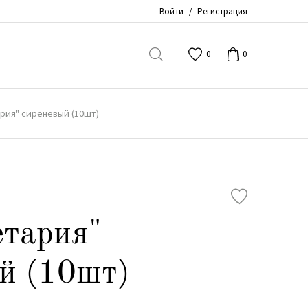
Войти
/
Регистрация
0
0
рия" сиреневый (10шт)
етария"
й (10шт)