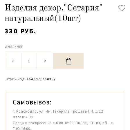
Изделия декор."Сетария"
натуральный(10шт)
330 РУБ.
В наличии
Штрих-код:
4640071760357
Самовывоз:
г. Краснодар, ул. Им. Генерала Трошева Г.Н. 1/12
магазин 38.
Среда и воскресение с 6:00-16:00. Пн, вт, чт, пт, сб - с
7:00-16:00.