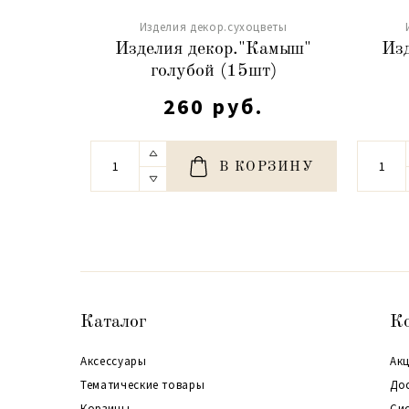
Изделия декор.сухоцветы
Изделия декор."Камыш"
Из
голубой (15шт)
260 руб.
В КОРЗИНУ
Каталог
К
Аксессуары
Акц
Тематические товары
До
Корзины
Си