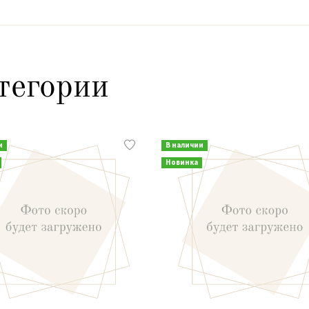
тегории
и
В наличии
Новинка