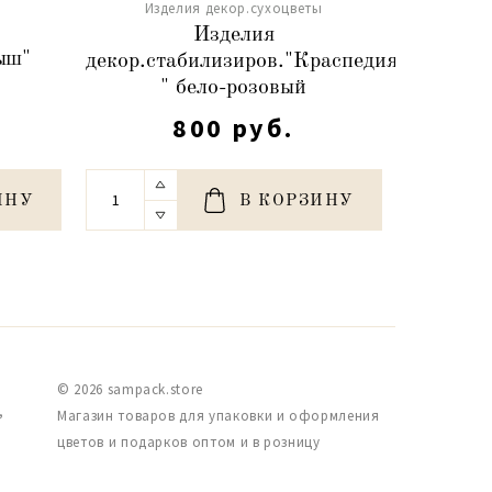
Изделия декор.сухоцветы
ы
Изд
Изделия
ыш"
Сухоцве
декор.стабилизиров."Краспедия
)
80-10
" бело-розовый
800 руб.
ИНУ
В КОРЗИНУ
© 2026 sampack.store
,
Магазин товаров для упаковки и оформления
цветов и подарков оптом и в розницу