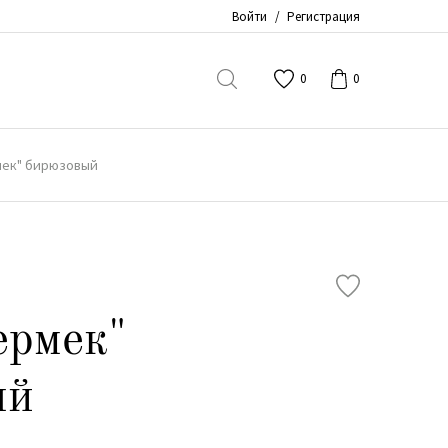
Войти
/
Регистрация
0
0
мек" бирюзовый
ермек"
ый