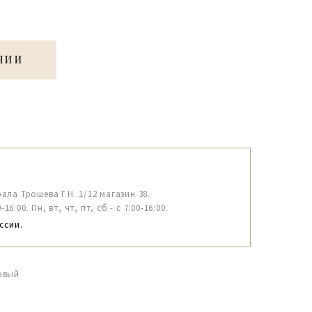
ЧИИ
рала Трошева Г.Н. 1/12 магазин 38.
6:00. Пн, вт, чт, пт, сб - с 7:00-16:00.
ссии.
овый