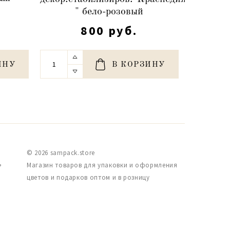
)
80-10
" бело-розовый
800 руб.
ИНУ
В КОРЗИНУ
© 2026 sampack.store
,
Магазин товаров для упаковки и оформления
цветов и подарков оптом и в розницу