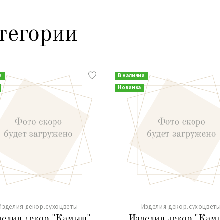
тегории
и
В наличии
Новинка
Изделия декор.сухоцветы
Изделия декор.сухоцвет
делия декор."Камыш"
Изделия декор."Кам