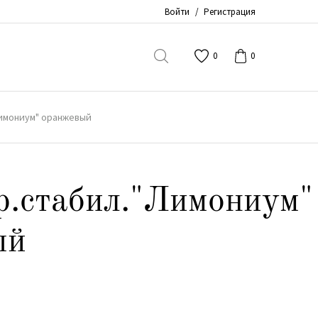
Войти
/
Регистрация
0
0
Лимониум" оранжевый
р.стабил."Лимониум"
ый