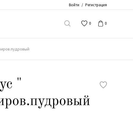
Войти
/
Регистрация
0
0
изиров.пудровый
ус "
иров.пудровый