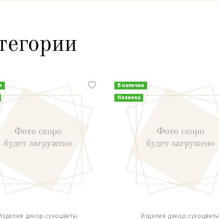
тегории
и
В наличии
Новинка
Изделия декор.сухоцветы
Изделия декор.сухоцвет