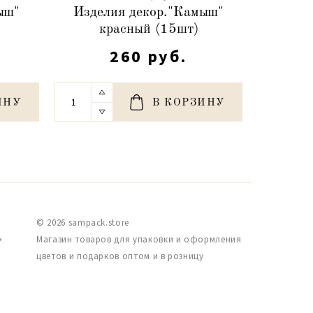
ыш"
Изделия декор."Камыш"
декор.ст
)
красный (15шт)
"
260 руб.
ИНУ
В КОРЗИНУ
© 2026 sampack.store
,
Магазин товаров для упаковки и оформления
цветов и подарков оптом и в розницу