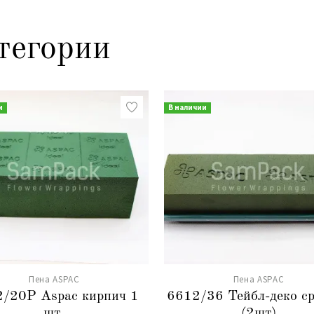
тегории
и
В наличии
Пена ASPAC
Пена ASPAC
/20Р Aspac кирпич 1
6612/36 Тейбл-деко с
шт.
(2шт)