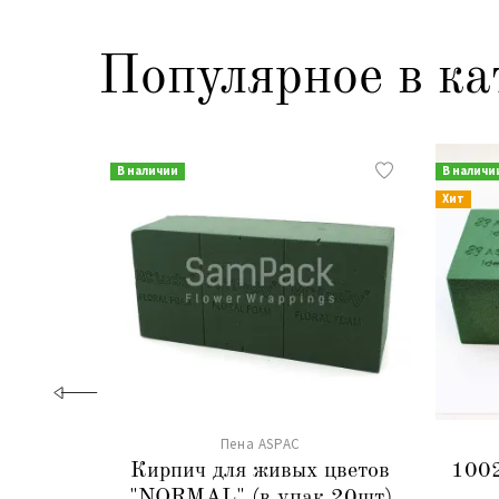
Популярное в ка
В наличии
В наличи
Хит
Пена ASPAC
Кирпич для живых цветов
1002
"NORMAL" (в упак 20шт)