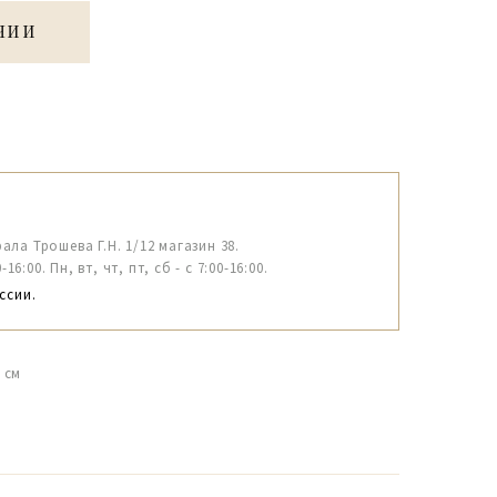
ЧИИ
рала Трошева Г.Н. 1/12 магазин 38.
6:00. Пн, вт, чт, пт, сб - с 7:00-16:00.
ссии.
 см