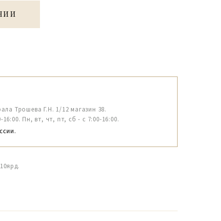
ЧИИ
рала Трошева Г.Н. 1/12 магазин 38.
6:00. Пн, вт, чт, пт, сб - с 7:00-16:00.
ссии.
10ярд.