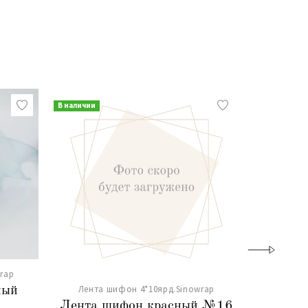
В наличии
В наличии
rap
Лента
Лента шифон 4*10ярд.Sinowrap
ный
Лента 
Лента шифон красный №16
.