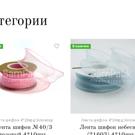
тегории
и
В наличии
та шифон 4*10ярд.Sinowrap
Лента шифон 4*10ярд.Sinow
ента шифон №40/3
Лента шифон небес
розовый 4*10ярд.
(21603) 4*10ярд