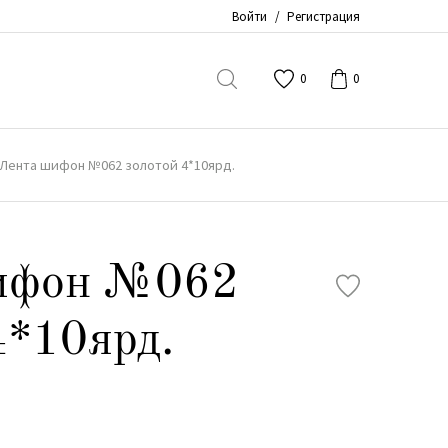
Войти
/
Регистрация
0
0
Лента шифон №062 золотой 4*10ярд.
ифон №062
4*10ярд.