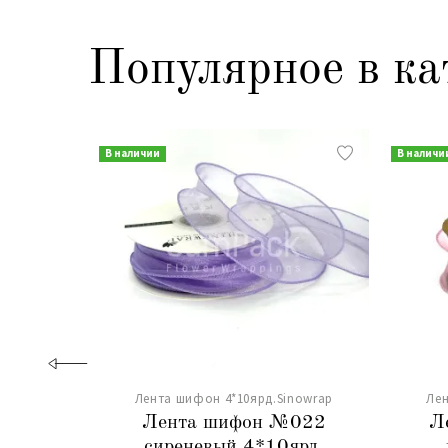
Популярное в ка
В наличии
В наличи
Лента шифон 4*10ярд.Sinowrap
Лен
Лента шифон №022
Л
сиреневый 4*10ярд.