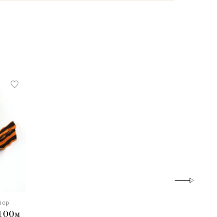
лор
/100м