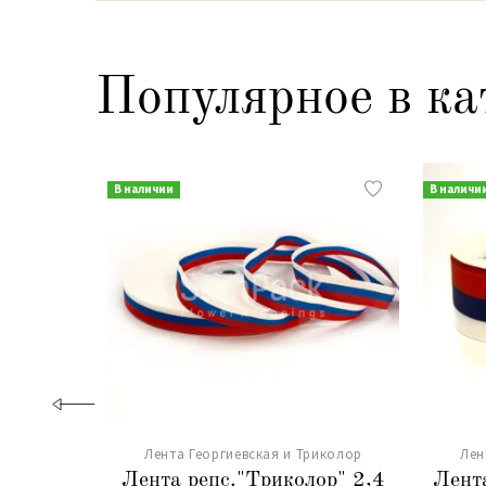
Популярное в ка
В наличии
В наличи
Лента Георгиевская и Триколор
Лен
Лента репс."Триколор" 2,4
Лента