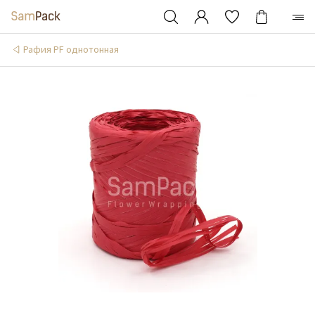
Рафия PF однотонная