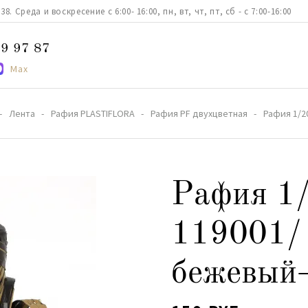
. Среда и воскресение с 6:00- 16:00, пн, вт, чт, пт, сб - с 7:00-16:00
9 97 87
Max
Лента
Рафия PLASTIFLORA
Рафия PF двухцветная
Рафия 1/2
Рафия 1
119001/
бежевый