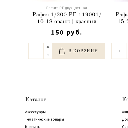
Рафия PF двухцветная
Рафия 1/200 PF 119001/
Рафи
10-18 оранж+красный
15-
150 руб.
В КОРЗИНУ
Каталог
К
Аксессуары
Акц
Тематические товары
До
Корзины
Си