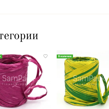
тегории
и
В наличии