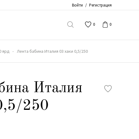
Войти
/
Регистрация
0
0
0 ярд
Лента бабина Италия 03 хаки 0,5/250
бина Италия
0,5/250