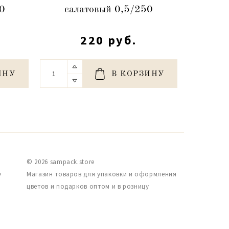
50
салатовый 0,5/250
з
220 руб.
ИНУ
В КОРЗИНУ
© 2026 sampack.store
,
Магазин товаров для упаковки и оформления
цветов и подарков оптом и в розницу