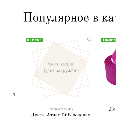
Популярное в ка
В наличии
В наличи
Лента Атлас 4см
Ле
Лента Атлас 068 розовая