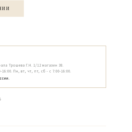
ЧИИ
рала Трошева Г.Н. 1/12 магазин 38.
6:00. Пн, вт, чт, пт, сб - с 7:00-16:00.
ссии.
5