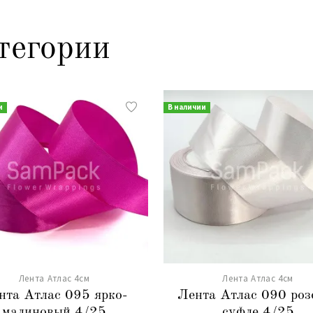
тегории
и
В наличии
Лента Атлас 4см
Лента Атлас 4см
нта Атлас 095 ярко-
Лента Атлас 090 роз
малиновый 4/25
суфле 4/25