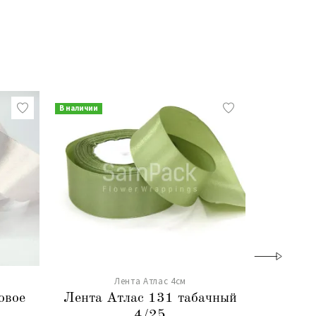
В наличии
В наличии
Лента Атлас 4см
овое
Лента Атлас 131 табачный
Лента 
4/25