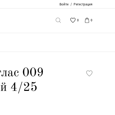
Войти
/
Регистрация
0
0
лас 009
й 4/25