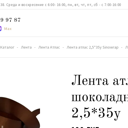
. Среда и воскресение с 6:00- 16:00, пн, вт, чт, пт, сб - с 7:00-16:00
9 97 87
Max
Каталог
Лента
Лента Атлас
Лента атлас 2,5*35y Sinowrap
Л
Лента ат
шоколад
2,5*35y