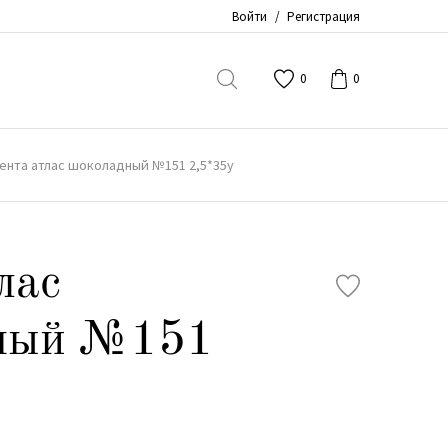
Войти
/
Регистрация
0
0
ента атлас шоколадный №151 2,5*35y
лас
ный №151