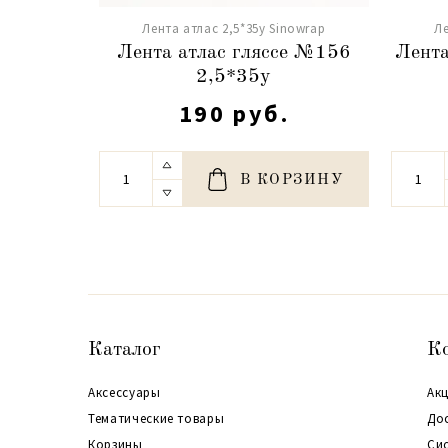
Лента атлас 2,5*35y Sinowrap
Ле
Лента атлас гляссе №156
Лента
2,5*35y
190 руб.
В КОРЗИНУ
Каталог
К
Аксессуары
Акц
Тематические товары
До
Корзины
Си