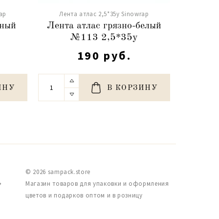
ap
Лента атлас 2,5*35y Sinowrap
Лента
дный
Лента атлас грязно-белый
Лента а
№113 2,5*35y
№
190 руб.
ИНУ
В КОРЗИНУ
© 2026 sampack.store
,
Магазин товаров для упаковки и оформления
цветов и подарков оптом и в розницу