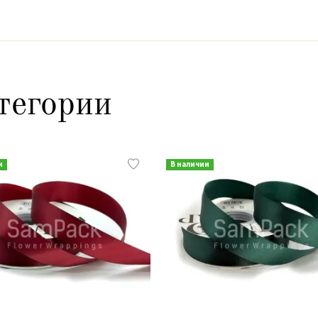
тегории
и
В наличии