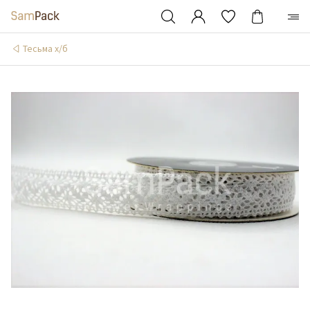
Тесьма х/б