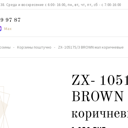
. Среда и воскресение с 6:00- 16:00, пн, вт, чт, пт, сб - с 7:00-16:00
9 97 87
Max
рзины
Корзины поштучно
ZX- 10517S/3 BROWN мал коричневые
ZX- 105
BROWN 
коричнев