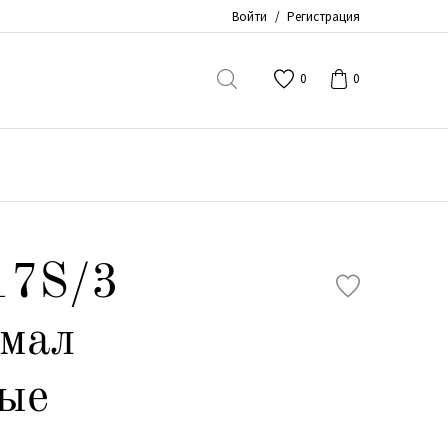
Войти
/
Регистрация
0
0
17S/3
мал
ые