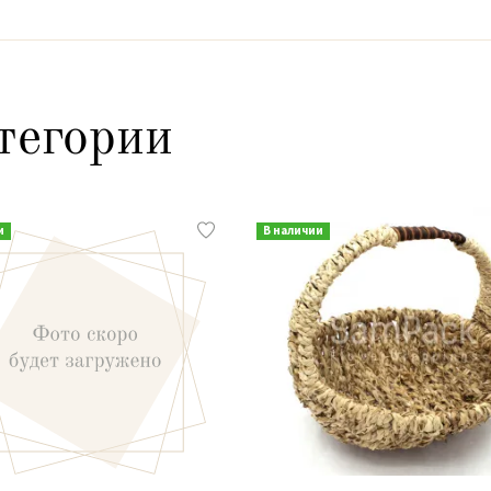
тегории
и
В наличии