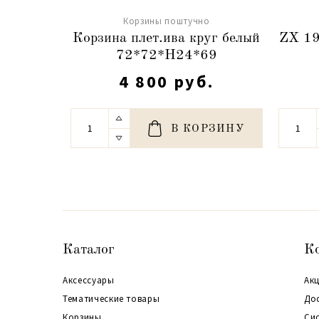
Корзины поштучно
Корзина плет.ива круг белый
ZX 1
72*72*H24*69
4 800 руб.
В КОРЗИНУ
Каталог
К
Аксессуары
Акц
Тематические товары
До
Корзины
Си