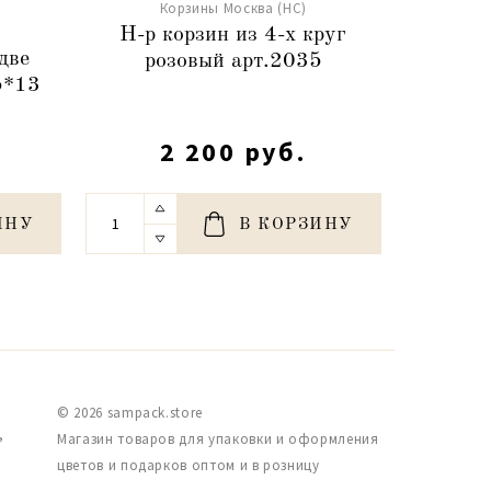
Корзины Москва (НС)
К
Н-р корзин из 4-х круг
Корзи
две
розовый арт.2035
20,
5*13
2 200 руб.
ИНУ
В КОРЗИНУ
© 2026 sampack.store
,
Магазин товаров для упаковки и оформления
цветов и подарков оптом и в розницу