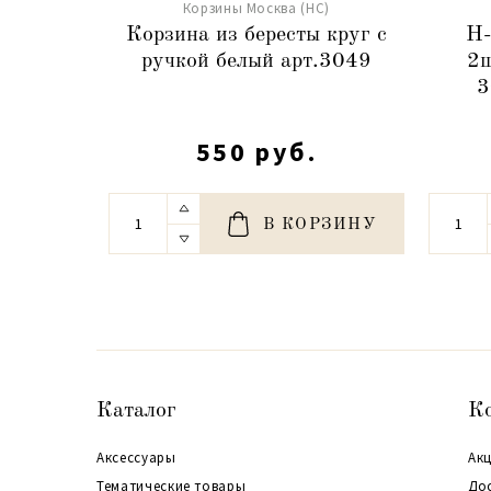
Корзины Москва (НС)
Корзина из бересты круг с
Н-
ручкой белый арт.3049
2ш
3
550 руб.
В КОРЗИНУ
Каталог
К
Аксессуары
Акц
Тематические товары
До