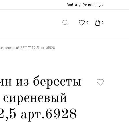
Войти
/
Регистрация
0
0
сиреневый 22*17*12,5 арт.6928
ин из бересты
 сиреневый
,5 арт.6928