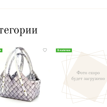
тегории
и
В наличии