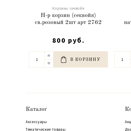
Корзины секвойя
Н-р корзин (секвойя)
св.розовый 2шт арт 2762
на
800 руб.
В КОРЗИНУ
Каталог
К
Аксессуары
Акц
Тематические товары
До