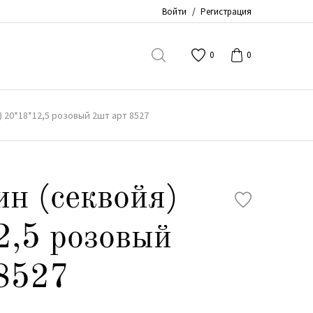
Войти
/
Регистрация
0
0
) 20*18*12,5 розовый 2шт арт 8527
ин (секвойя)
,5 розовый
8527