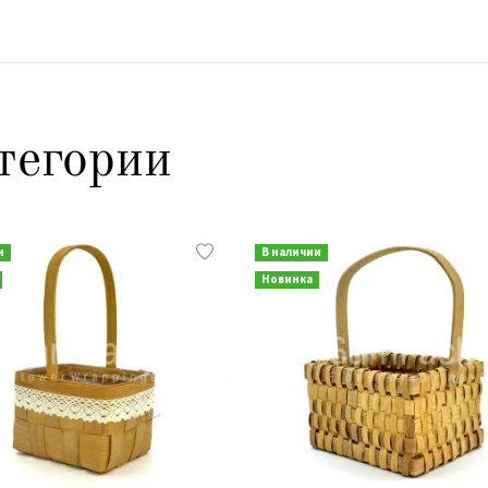
тегории
и
В наличии
Новинка