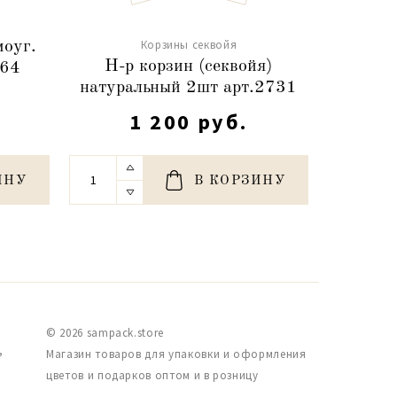
Корзины секвойя
моуг.
Н-р ко
Н-р корзин (секвойя)
464
круп.пл
натуральный 2шт арт.2731
1 200 руб.
ИНУ
В КОРЗИНУ
© 2026 sampack.store
,
Магазин товаров для упаковки и оформления
цветов и подарков оптом и в розницу