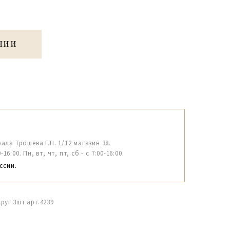
ЧИИ
рала Трошева Г.Н. 1/12 магазин 38.
6:00. Пн, вт, чт, пт, сб - с 7:00-16:00.
ссии.
руг 3шт арт.4239