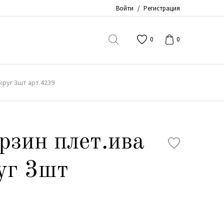
Войти
/
Регистрация
0
0
круг 3шт арт.4239
рзин плет.ива
уг 3шт