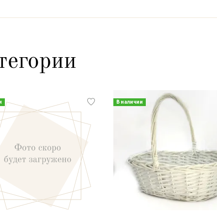
тегории
и
В наличии