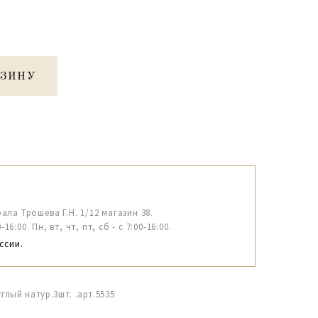
РЗИНУ
рала Трошева Г.Н. 1/12 магазин 38.
6:00. Пн, вт, чт, пт, сб - с 7:00-16:00.
ссии.
глый натур.3шт. .арт.5535