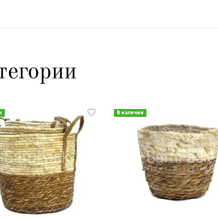
тегории
и
В наличии