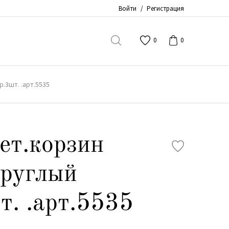
Войти
/
Регистрация
0
0
р.3шт. .арт.5535
ет.корзин
круглый
т. .арт.5535