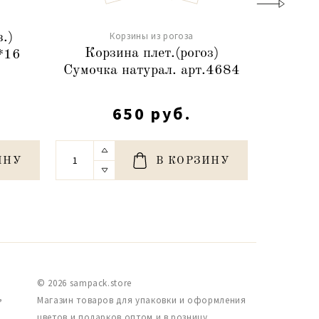
Корзины из рогоза
.)
Н-р к
Корзина плет.(рогоз)
*16
натура
Сумочка натурал. арт.4684
650 руб.
ИНУ
В КОРЗИНУ
© 2026 sampack.store
,
Магазин товаров для упаковки и оформления
цветов и подарков оптом и в розницу