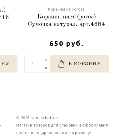
Корзины из рогоза
.)
Н-р к
Корзина плет.(рогоз)
*16
натура
Сумочка натурал. арт.4684
650 руб.
ИНУ
В КОРЗИНУ
© 2026 sampack.store
,
Магазин товаров для упаковки и оформления
цветов и подарков оптом и в розницу