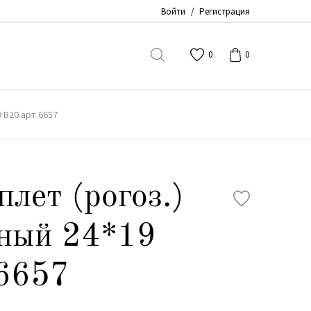
Войти
/
Регистрация
0
0
 B20.арт.6657
лет (рогоз.)
ьный 24*19
.6657