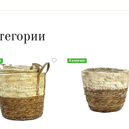
тегории
и
В наличии