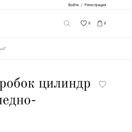
Войти
/
Регистрация
0
0
вый"
робок цилиндр
ледно-