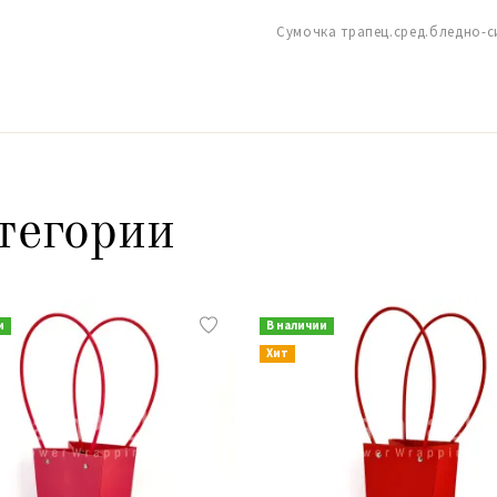
Сумочка трапец.сред.бледно-си
тегории
и
В наличии
Хит