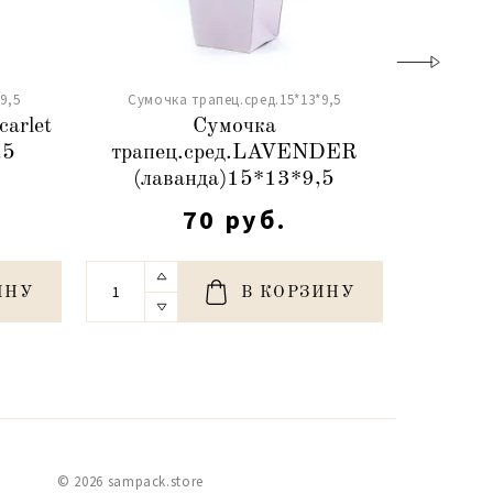
9,5
Сумочка трапец.сред.15*13*9,5
Сумочк
carlet
Сумочка
С
,5
трапец.сред.LAVENDER
сред.з
(лаванда)15*13*9,5
70 руб.
ИНУ
В КОРЗИНУ
© 2026 sampack.store