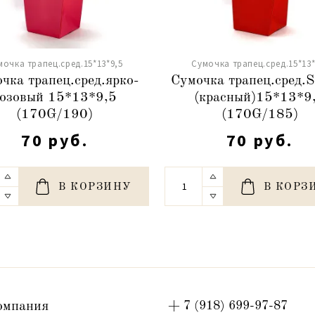
мочка трапец.сред.15*13*9,5
Сумочка трапец.сред.15*13*
чка трапец.сред.ярко-
Сумочка трапец.сред.S
озовый 15*13*9,5
(красный)15*13*9
(170G/190)
(170G/185)
70 руб.
70 руб.
В КОРЗИНУ
В КОРЗ
омпания
+ 7 (918) 699-97-87