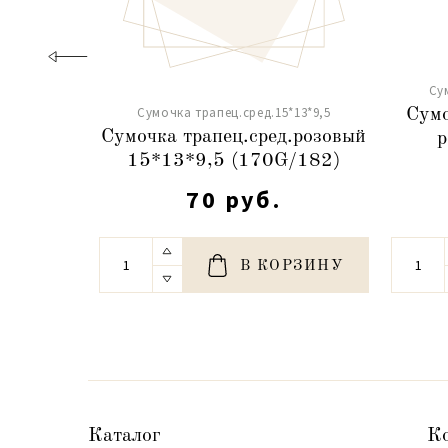
Су
Сумочка трапец.сред.15*13*9,5
Сумо
Сумочка трапец.сред.розовый
р
15*13*9,5 (170G/182)
70 руб.
В КОРЗИНУ
Каталог
К