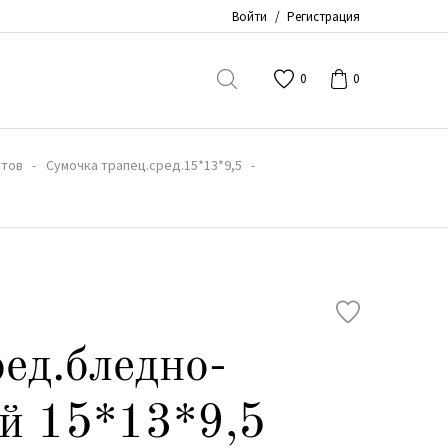
Войти
/
Регистрация
0
0
етов
Сумочка трапец.сред.15*13*9,5
ред.бледно-
й 15*13*9,5