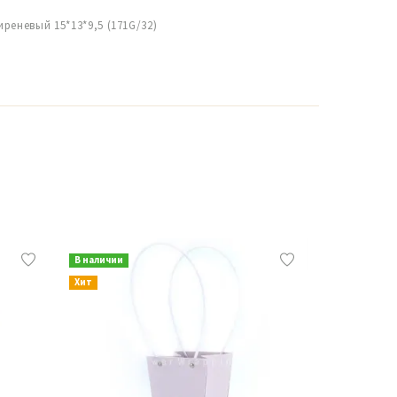
реневый 15*13*9,5 (171G/32)
В наличии
В наличии
Хит
Хит