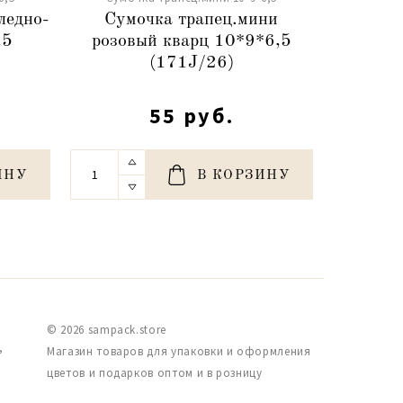
ледно-
Сумочка трапец.мини
Сумочка
,5
розовый кварц 10*9*6,5
сир
(171J/26)
55 руб.
ИНУ
В КОРЗИНУ
© 2026 sampack.store
,
Магазин товаров для упаковки и оформления
цветов и подарков оптом и в розницу