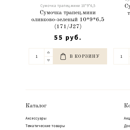
Сумочка трапец.мини 10*9*6,5
С
Сумочка трапец.мини
оливково-зеленый 10*9*6,5
(171/J27)
55 руб.
В КОРЗИНУ
Каталог
К
Аксессуары
Акц
Тематические товары
До