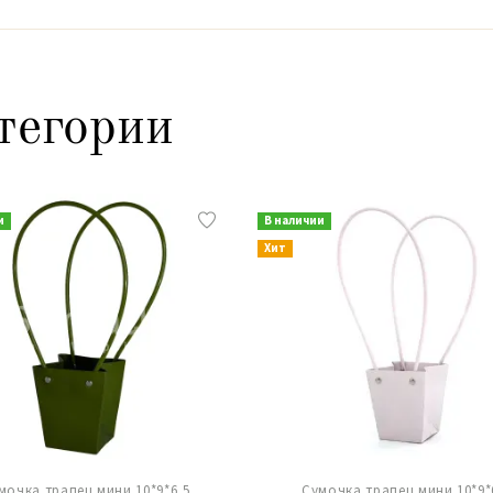
тегории
и
В наличии
Хит
мочка трапец.мини 10*9*6,5
Сумочка трапец.мини 10*9*