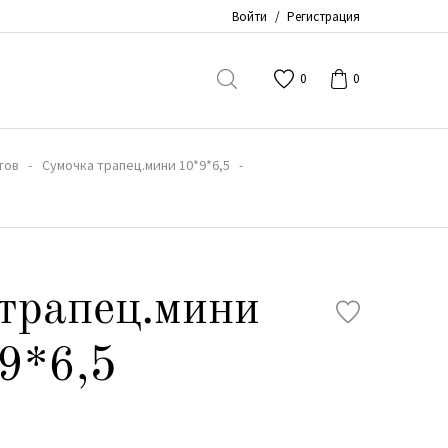
Войти
/
Регистрация
0
0
тов
Сумочка трапец.мини 10*9*6,5
трапец.мини
9*6,5