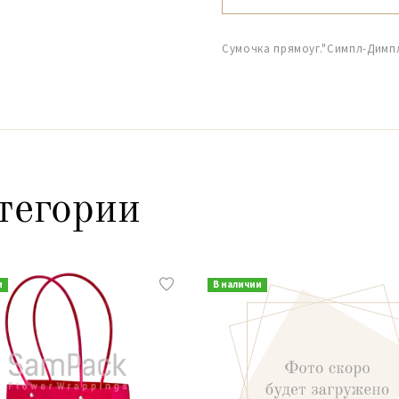
Сумочка прямоуг."Симпл-Димпл"
тегории
и
В наличии