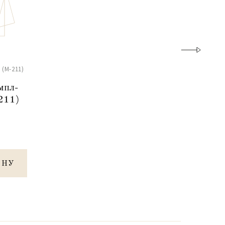
(М-211)
мпл-
211)
ИНУ