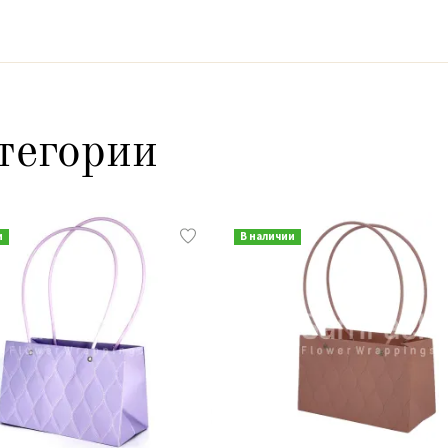
тегории
и
В наличии