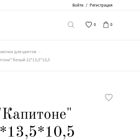
Войти
/
Регистрация
0
0
умочки для цветов
итоне" белый 22*13,5*10,5
"Капитоне"
*13,5*10,5