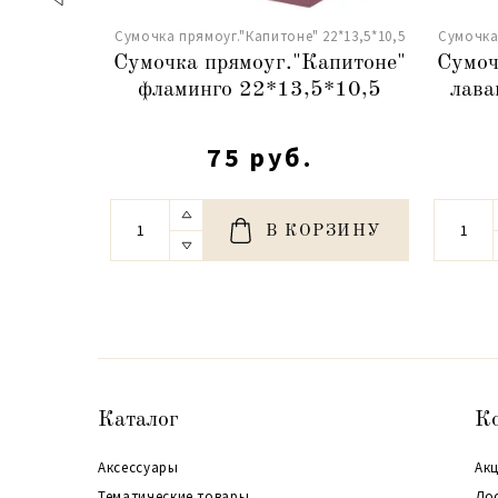
Сумочка прямоуг."Капитоне" 22*13,5*10,5
Сумочка 
Сумочка прямоуг."Капитоне"
Сумоч
фламинго 22*13,5*10,5
лава
75 руб.
В КОРЗИНУ
Каталог
К
Аксессуары
Акц
Тематические товары
До