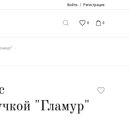
Войти
/
Регистрация
0
0
Гламур"
с
учкой "Гламур"