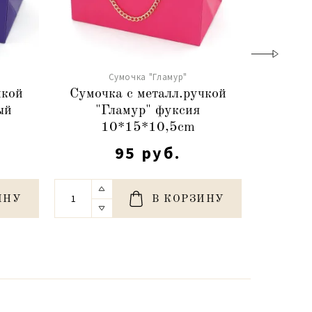
Сумочка "Гламур"
чкой
Сумочка с металл.ручкой
Сумоч
ый
"Гламур" фуксия
"Гл
10*15*10,5cm
1
95 руб.
ИНУ
В КОРЗИНУ