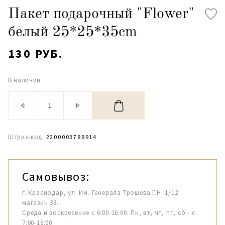
Пакет подарочный "Flower"
белый 25*25*35cm
130 РУБ.
В наличии
Штрих-код:
2200003788914
Самовывоз:
г. Краснодар, ул. Им. Генерала Трошева Г.Н. 1/12
магазин 38.
Среда и воскресение с 6:00-16:00. Пн, вт, чт, пт, сб - с
7:00-16:00.