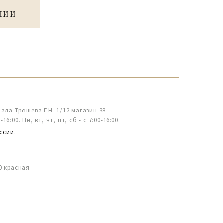
ЧИИ
рала Трошева Г.Н. 1/12 магазин 38.
6:00. Пн, вт, чт, пт, сб - с 7:00-16:00.
ссии.
0 красная