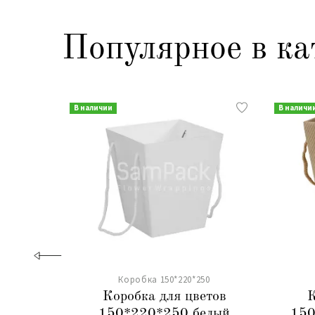
Популярное в ка
В наличии
В наличи
Коробка 150*220*250
Коробка для цветов
К
150*220*250 белый
150