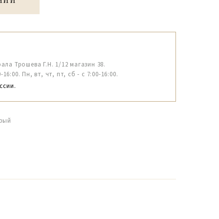
ЧИИ
рала Трошева Г.Н. 1/12 магазин 38.
6:00. Пн, вт, чт, пт, сб - с 7:00-16:00.
ссии.
ерый