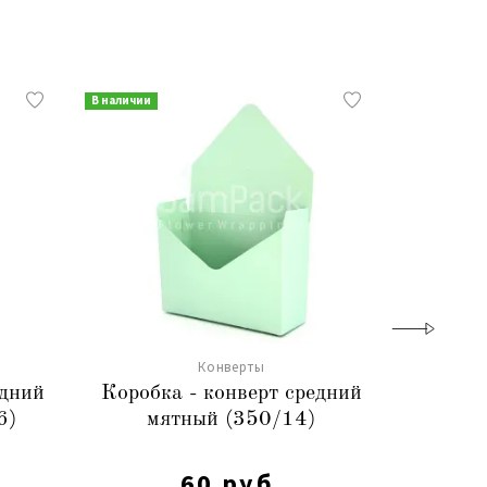
В наличии
В наличии
Конверты
едний
Коробка - конверт средний
Коробк
6)
мятный (350/14)
пер
60 руб.