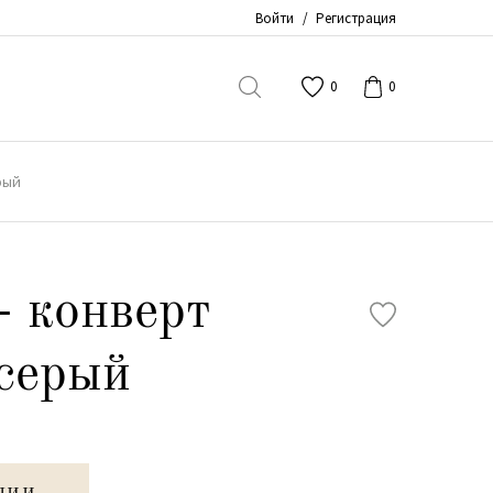
Войти
/
Регистрация
0
0
рый
- конверт
серый