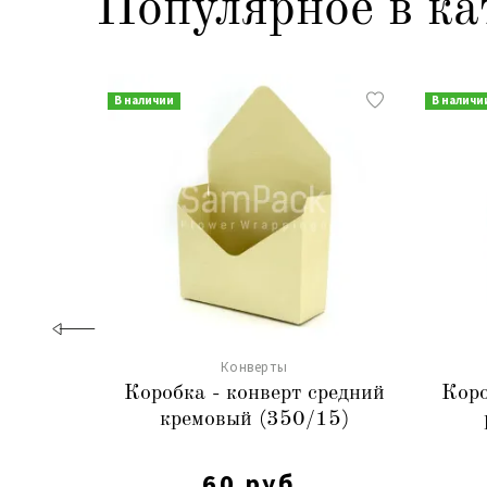
Популярное в ка
В наличии
В наличи
Конверты
Коробка - конверт средний
Коро
кремовый (350/15)
60 руб.