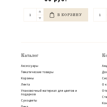
В КОРЗИНУ
Каталог
К
Аксессуары
Акц
Тематические товары
До
Корзины
Си
Лента
О 
Упаковочный материал для цветов и
От
подарков
Ст
Сухоцветы
Ко
Пена