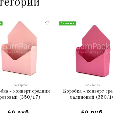
тегории
и
В наличии
Конверты
Конверты
бка - конверт средний
Коробка - конверт ср
розовый (350/17)
малиновый (350/1
60 руб.
60 руб.