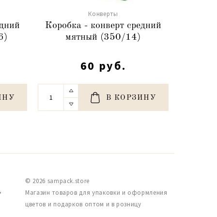
Конверты
едний
Коробка - конверт средний
Коробк
6)
мятный (350/14)
пер
60 руб.
ИНУ
В КОРЗИНУ
© 2026 sampack.store
,
Магазин товаров для упаковки и оформления
цветов и подарков оптом и в розницу