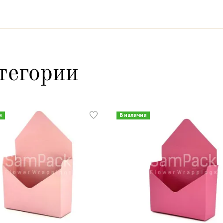
тегории
и
В наличии