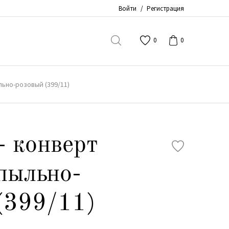
Войти
/
Регистрация
0
0
льно-розовый (399/11)
- конверт
пыльно-
(399/11)