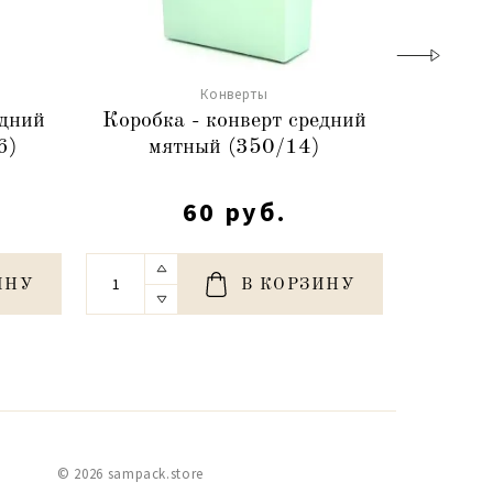
Конверты
едний
Коробка - конверт средний
Коробк
6)
мятный (350/14)
пер
60 руб.
ИНУ
В КОРЗИНУ
© 2026 sampack.store