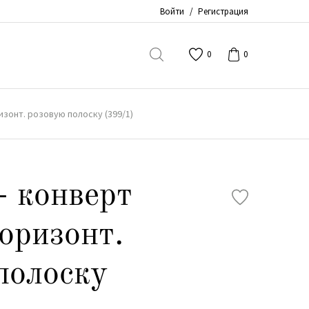
Войти
/
Регистрация
0
0
изонт. розовую полоску (399/1)
- конверт
горизонт.
полоску