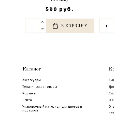
590 руб.
В КОРЗИНУ
Каталог
К
Аксессуары
Акц
Тематические товары
До
Корзины
Си
Лента
О 
Упаковочный материал для цветов и
От
подарков
Ст