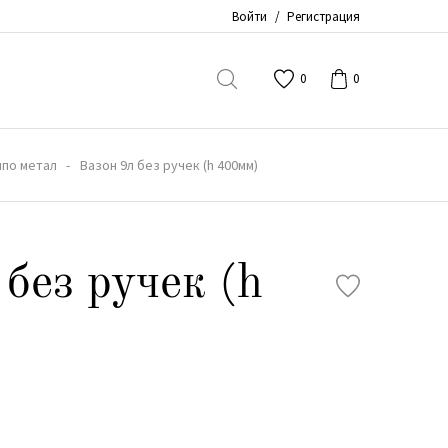
Войти
/
Регистрация
0
0
по метал
Вазон 9л без ручек (h 400мм)
без ручек (h