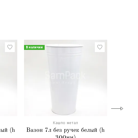
В наличии
В наличии
Кашпо метал
лый (h
Вазон 7л без ручек белый (h
Вазон из
300мм)
р