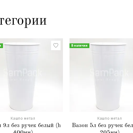
тегории
и
В наличии
Кашпо метал
Кашпо метал
 9л без ручек белый (h
Вазон 5л без ручек бе
400мм)
205мм)