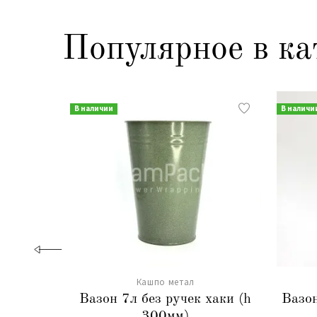
Популярное в ка
В наличии
В наличи
Кашпо метал
Вазон 7л без ручек хаки (h
Вазон
300мм)