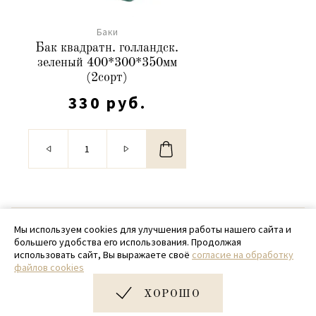
Баки
Бак квадратн. голландск.
зеленый 400*300*350мм
(2сорт)
330 руб.
© 2020 - 2026 SamPack
Мы используем cookies для улучшения работы нашего сайта и
большего удобства его использования. Продолжая
+ 7 (918) 699-97-87
использовать сайт, Вы выражаете своё
согласие на обработку
файлов cookies
zakaz@sampack.store
ХОРОШО
Дизайн и разработка сайта
Very Good