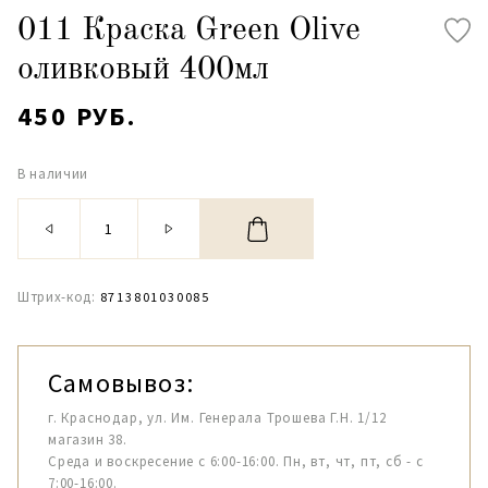
011 Краска Green Olive
оливковый 400мл
450 РУБ.
В наличии
Штрих-код:
8713801030085
Самовывоз:
г. Краснодар, ул. Им. Генерала Трошева Г.Н. 1/12
магазин 38.
Среда и воскресение с 6:00-16:00. Пн, вт, чт, пт, сб - с
7:00-16:00.