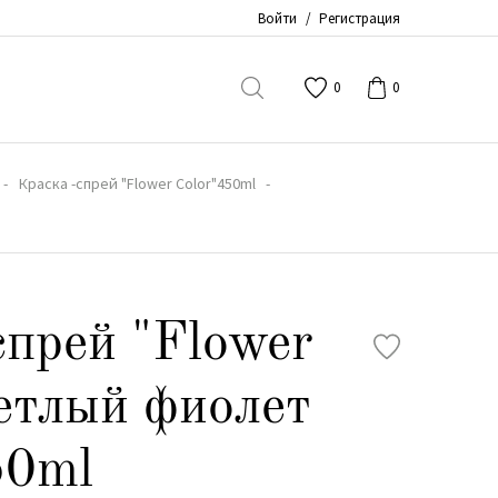
Войти
/
Регистрация
0
0
Краска -спрей "Flower Color"450ml
спрей "Flower
ветлый фиолет
0ml