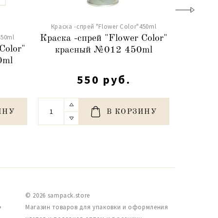
Краска -спрей "Flower Color"450ml
Краска 
450ml
Краска -спрей "Flower Color"
Краска 
Color"
красный №012 450ml
щер
0ml
550 руб.
ИНУ
В КОРЗИНУ
© 2026 sampack.store
,
Магазин товаров для упаковки и оформления