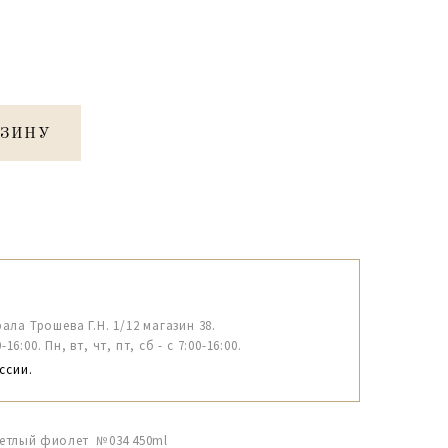
РЗИНУ
рала Трошева Г.Н. 1/12 магазин 38.
6:00. Пн, вт, чт, пт, сб - с 7:00-16:00.
ссии.
светлый фиолет №034 450ml