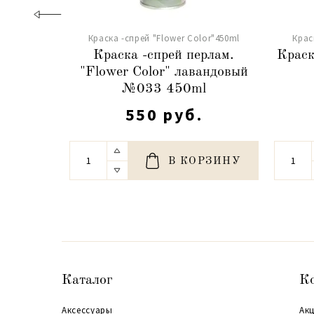
Краска -спрей "Flower Color"450ml
Крас
Краска -спрей перлам.
Краск
"Flower Color" лавандовый
№033 450ml
550 руб.
В КОРЗИНУ
Каталог
К
Аксессуары
Акц