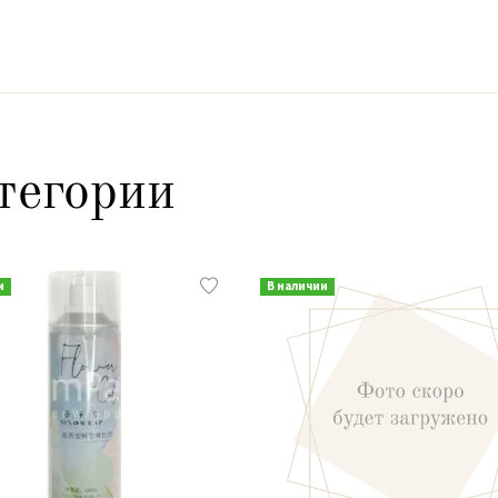
тегории
и
В наличии