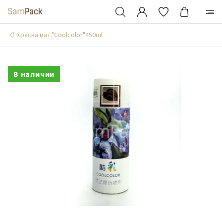
Краска мат."Coolcolor"450ml
В наличии