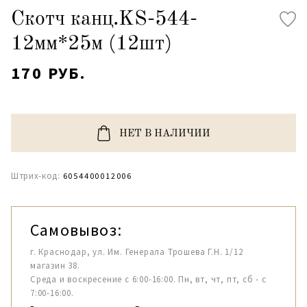
Скотч канц.KS-544-
12мм*25м (12шт)
170 РУБ.
НЕТ В НАЛИЧИИ
Штрих-код:
6054400012006
Самовывоз:
г. Краснодар, ул. Им. Генерала Трошева Г.Н. 1/12
магазин 38.
Среда и воскресение с 6:00-16:00. Пн, вт, чт, пт, сб - с
7:00-16:00.