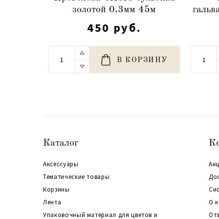
золотой 0,3мм 45м
гальв
450 руб.
В КОРЗИНУ
Каталог
К
Аксессуары
Акц
Тематические товары
До
Корзины
Си
Лента
О 
Упаковочный материал для цветов и
От