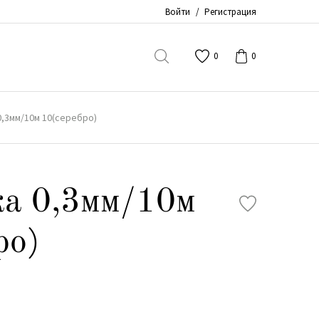
Войти
/
Регистрация
0
0
,3мм/10м 10(серебро)
ка 0,3мм/10м
ро)