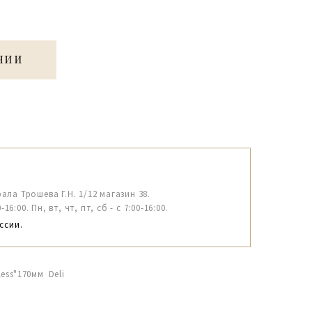
ЧИИ
рала Трошева Г.Н. 1/12 магазин 38.
6:00. Пн, вт, чт, пт, сб - с 7:00-16:00.
ссии.
less"170мм Deli