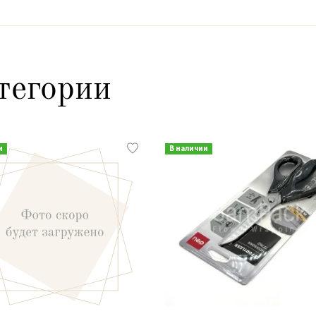
тегории
и
В наличии