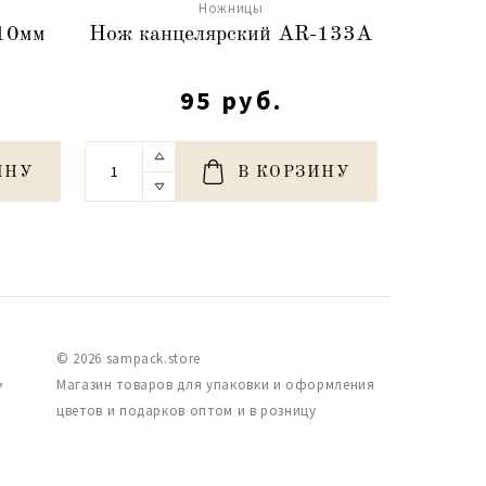
Ножницы
210мм
Нож канцелярский AR-133A
Ножниц
95 руб.
ИНУ
В КОРЗИНУ
© 2026 sampack.store
,
Магазин товаров для упаковки и оформления
цветов и подарков оптом и в розницу