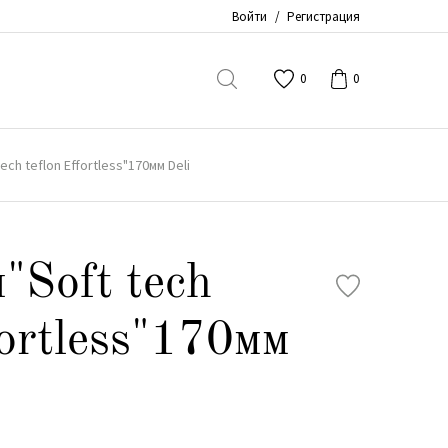
Войти
/
Регистрация
0
0
ch teflon Effortless"170мм Deli
Soft tech
fortless"170мм