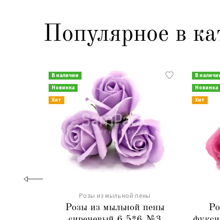
Популярное в ка
В наличии
В наличи
Новинка
Новинка
Хит
Хит
Розы из мыльной пены
Розы из мыльной пены
Ро
сиреневый 6,5*6 №3
фукси