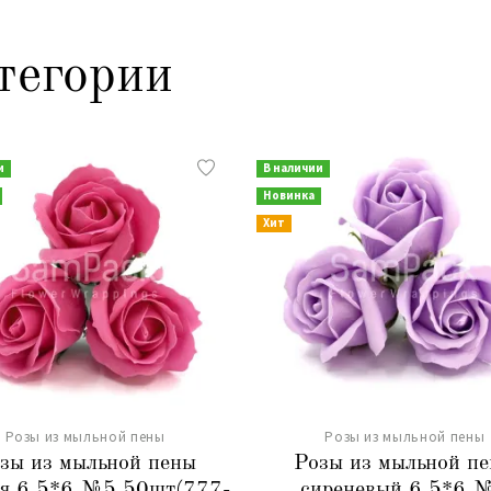
тегории
и
В наличии
Новинка
Хит
Розы из мыльной пены
Розы из мыльной пены
зы из мыльной пены
Розы из мыльной п
я 6,5*6 №5 50шт(777-
сиреневый 6,5*6 