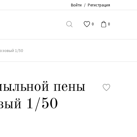
Войти
/
Регистрация
0
0
озовый 1/50
мыльной пены
вый 1/50